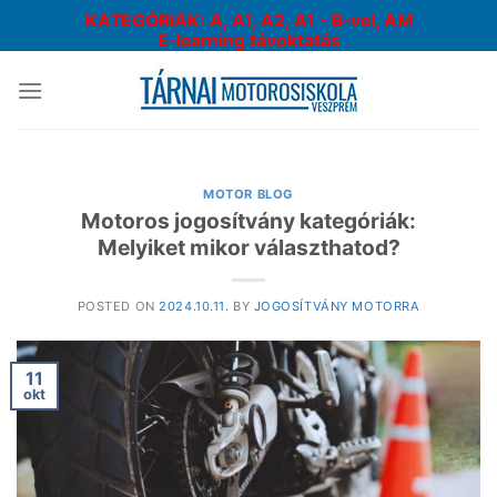
Skip
KATEGÓRIÁK: A, A1, A2, A1 - B-vel, AM
to
E-learning távoktatás
content
MOTOR BLOG
Motoros jogosítvány kategóriák:
Melyiket mikor választhatod?
POSTED ON
2024.10.11.
BY
JOGOSÍTVÁNY MOTORRA
11
okt