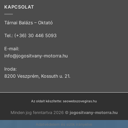
KAPCSOLAT
Tárnai Balázs – Oktató
Tel.: (+36) 30 446 5093
E-mail:
info@jogositvany-motorra.hu
Iroda:
8200 Veszprém, Kossuth u. 21.
Az oldalt készítette:
seowebszovegiras.hu
Minden jog fenntartva 2026 ©
jogositvany-motorra.hu
Adatvédelem és sütik irányelve