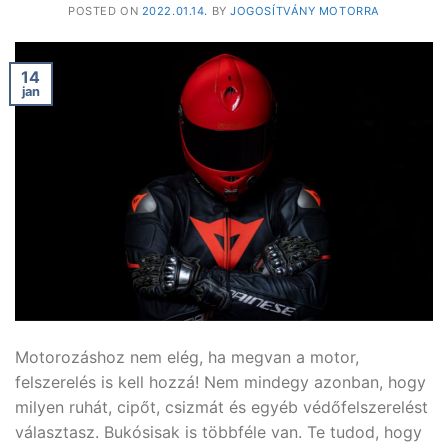
POSTED ON
2022.01.14.
BY
JOGOSÍTVÁNY MOTORRA
14
jan
Motorozáshoz nem elég, ha megvan a motor,
felszerelés is kell hozzá! Nem mindegy azonban, hogy
milyen ruhát, cipőt, csizmát és egyéb védőfelszerelést
választasz. Bukósisak is többféle van. Te tudod, hogy