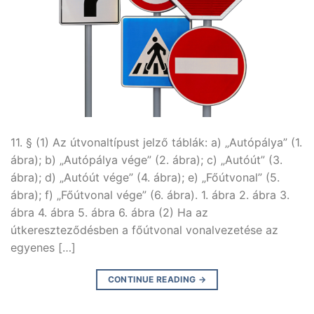
11. § (1) Az útvonaltípust jelző táblák: a) „Autópálya” (1.
ábra); b) „Autópálya vége” (2. ábra); c) „Autóút” (3.
ábra); d) „Autóút vége” (4. ábra); e) „Főútvonal” (5.
ábra); f) „Főútvonal vége” (6. ábra). 1. ábra 2. ábra 3.
ábra 4. ábra 5. ábra 6. ábra (2) Ha az
útkereszteződésben a főútvonal vonalvezetése az
egyenes […]
CONTINUE READING
→