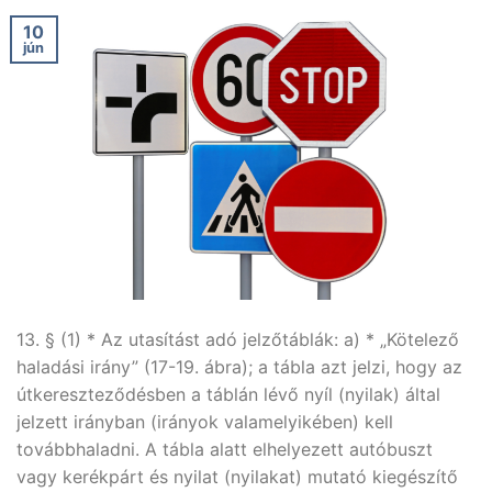
10
jún
13. § (1) * Az utasítást adó jelzőtáblák: a) * „Kötelező
haladási irány” (17-19. ábra); a tábla azt jelzi, hogy az
útkereszteződésben a táblán lévő nyíl (nyilak) által
jelzett irányban (irányok valamelyikében) kell
továbbhaladni. A tábla alatt elhelyezett autóbuszt
vagy kerékpárt és nyilat (nyilakat) mutató kiegészítő