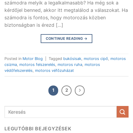
számodra melyik a legalkalmasabb? Ha még sok a
kérdőjel benned, akkor itt megtalálod a válaszokat. Ha
számodra is fontos, hogy motorozás közben
biztonságban is érezd […]
CONTINUE READING
→
Posted in
Motor Blog
|
Tagged
bukósisak
,
motoros cipő
,
motoros
csizma
,
motoros felszerelés
,
motoros ruha
,
motoros
védőfelszerelés
,
motoros véfőzuházat
1
2
LEGUTÓBBI BEJEGYZÉSEK