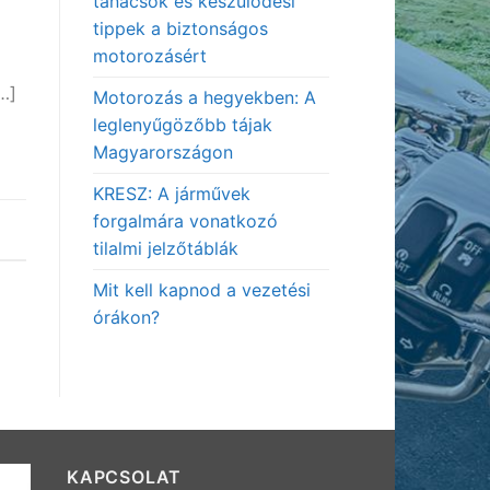
tanácsok és készülődési
tippek a biztonságos
motorozásért
…]
Motorozás a hegyekben: A
leglenyűgözőbb tájak
Magyarországon
KRESZ: A járművek
forgalmára vonatkozó
tilalmi jelzőtáblák
Mit kell kapnod a vezetési
órákon?
KAPCSOLAT