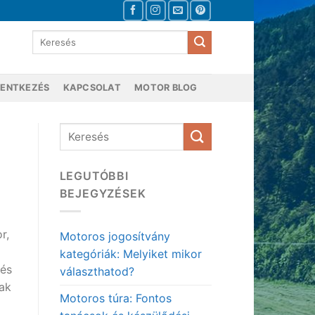
LENTKEZÉS
KAPCSOLAT
MOTOR BLOG
LEGUTÓBBI
BEJEGYZÉSEK
r,
Motoros jogosítvány
kategóriák: Melyiket mikor
 és
választhatod?
sak
Motoros túra: Fontos