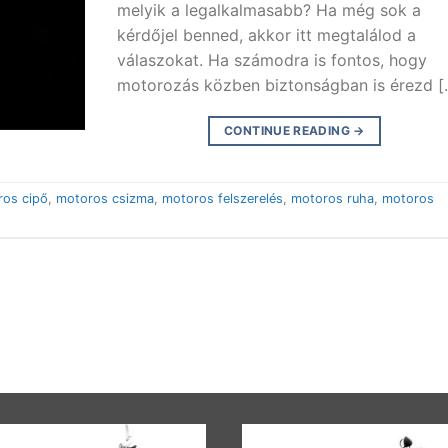
melyik a legalkalmasabb? Ha még sok a
kérdőjel benned, akkor itt megtalálod a
válaszokat. Ha számodra is fontos, hogy
motorozás közben biztonságban is érezd [
CONTINUE READING
→
ros cipő
,
motoros csizma
,
motoros felszerelés
,
motoros ruha
,
motoros