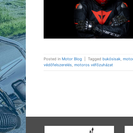
Posted in
Motor Blog
|
Tagged
bukósisak
,
moto
védőfelszerelés
,
motoros véfőzuházat