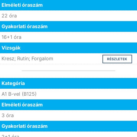
Elméleti óraszám
22 óra
Gyakorlati óraszám
16+1 óra
Vizsgák
Kresz; Rutin; Forgalom
RÉSZLETEK
Kategória
A1 B-vel (B125)
Elméleti óraszám
3 óra
Gyakorlati óraszám
2+1 óra