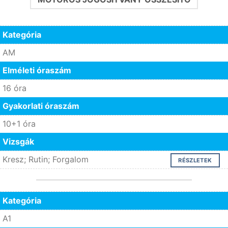
Kategória
AM
Elméleti óraszám
16 óra
Gyakorlati óraszám
10+1 óra
Vizsgák
Kresz; Rutin; Forgalom
RÉSZLETEK
Kategória
A1