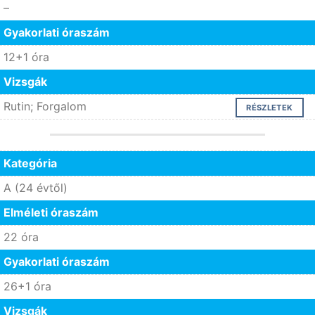
–
Gyakorlati óraszám
12+1 óra
Vizsgák
Rutin; Forgalom
RÉSZLETEK
Kategória
A (24 évtől)
Elméleti óraszám
22 óra
Gyakorlati óraszám
26+1 óra
Vizsgák