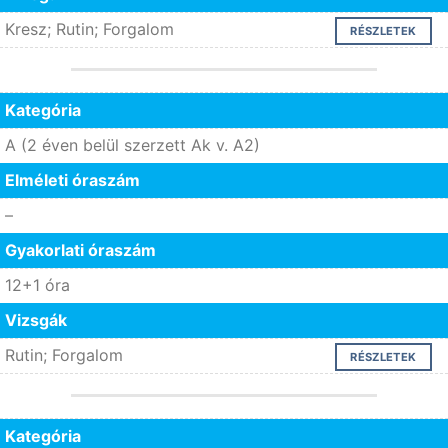
Kresz; Rutin; Forgalom
RÉSZLETEK
Kategória
A (2 éven belül szerzett Ak v. A2)
Elméleti óraszám
–
Gyakorlati óraszám
12+1 óra
Vizsgák
Rutin; Forgalom
RÉSZLETEK
Kategória