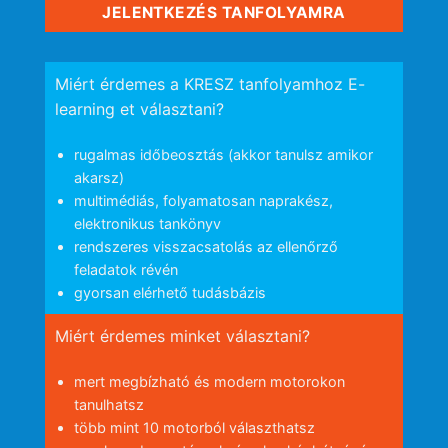
JELENTKEZÉS TANFOLYAMRA
Miért érdemes a KRESZ tanfolyamhoz E-
learning et választani?
rugalmas időbeosztás (akkor tanulsz amikor
akarsz)
multimédiás, folyamatosan naprakész,
elektronikus tankönyv
rendszeres visszacsatolás az ellenőrző
feladatok révén
gyorsan elérhető tudásbázis
Miért érdemes minket választani?
mert megbízható és modern motorokon
tanulhatsz
több mint 10 motorból választhatsz