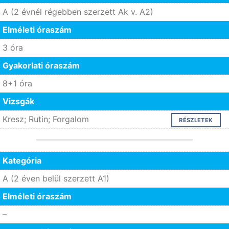
A (2 évnél régebben szerzett Ak v. A2)
Elméleti óraszám
3 óra
Gyakorlati óraszám
8+1 óra
Vizsgák
Kresz; Rutin; Forgalom
RÉSZLETEK
Kategória
A (2 éven belül szerzett A1)
Elméleti óraszám
–