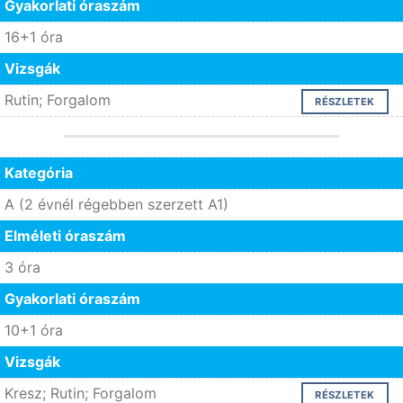
Gyakorlati óraszám
16+1 óra
Vizsgák
Rutin; Forgalom
RÉSZLETEK
Kategória
A (2 évnél régebben szerzett A1)
Elméleti óraszám
3 óra
Gyakorlati óraszám
10+1 óra
Vizsgák
Kresz; Rutin; Forgalom
RÉSZLETEK