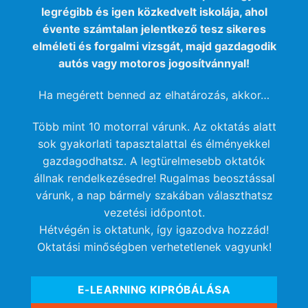
legrégibb és igen közkedvelt iskolája, ahol
évente számtalan jelentkező tesz sikeres
elméleti és forgalmi vizsgát, majd gazdagodik
autós vagy motoros jogosítvánnyal!
Ha megérett benned az elhatározás, akkor…
Több mint 10 motorral várunk. Az oktatás alatt
sok gyakorlati tapasztalattal és élményekkel
gazdagodhatsz. A legtürelmesebb oktatók
állnak rendelkezésedre! Rugalmas beosztással
várunk, a nap bármely szakában választhatsz
vezetési időpontot.
Hétvégén is oktatunk, így igazodva hozzád!
Oktatási minőségben verhetetlenek vagyunk!
E-LEARNING KIPRÓBÁLÁSA