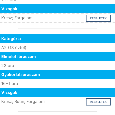
Vizsgák
Kresz; Forgalom
RÉSZLETEK
Kategória
A2 (18 évtől)
Elméleti óraszám
22 óra
Gyakorlati óraszám
16+1 óra
Vizsgák
Kresz; Rutin; Forgalom
RÉSZLETEK