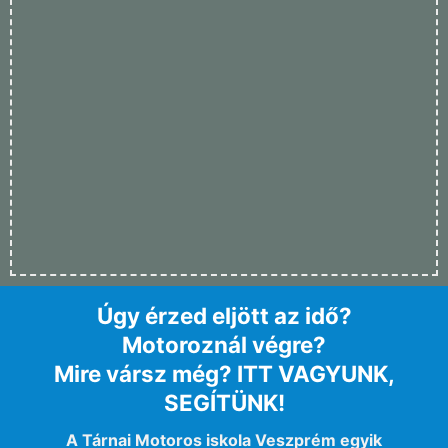
TÁRNAI MOTOROS
ISKOLA
Motorosoktatás Veszprémben!
Velünk sima az út a jogosítványig!
'A' JOGSI
'A1' JOGSI
'A2' JOGSI
'AM' JOGSI
Úgy érzed eljött az idő?
Motoroznál végre?
Mire vársz még? ITT VAGYUNK,
SEGÍTÜNK!
A Tárnai Motoros iskola Veszprém egyik