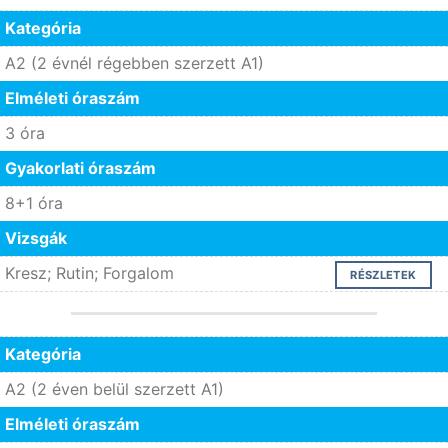
Kategória
A2 (2 évnél régebben szerzett A1)
Elméleti óraszám
3 óra
Gyakorlati óraszám
8+1 óra
Vizsgák
Kresz; Rutin; Forgalom
RÉSZLETEK
Kategória
A2 (2 éven belül szerzett A1)
Elméleti óraszám