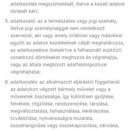
adatkezelés megszüntetését, illetve a kezelt adatok
törlését kéri;
adatkezelő: az a természetes vagy jogi személy,
illetve jogi személyiséggel nem rendelkező
szervezet, aki vagy amely önállóan vagy másokkal
együtt az adatok kezelésének célját meghatározza,
az adatkezelésre (beleértve a felhasznált eszközt)
vonatkozó döntéseket meghozza és végrehajtja,
vagy az általa megbízott adatfeldolgozóval
végrehajtatja;
adatkezelés: az alkalmazott eljárástól függetlenül
az adatokon végzett bármely művelet vagy a
műveletek összessége, így különösen gyűjtése,
felvétele, rögzítése, rendszerezése, tárolása,
megváltoztatása, felhasználása, lekérdezése,
továbbítása, nyilvánosságra hozatala,
összehangolása vagy összekapcsolása, zárolása,