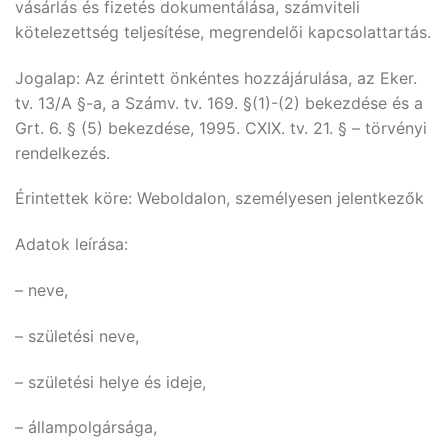
vásárlás és fizetés dokumentálása, számviteli
kötelezettség teljesítése, megrendelői kapcsolattartás.
Jogalap: Az érintett önkéntes hozzájárulása, az Eker.
tv. 13/A §-a, a Számv. tv. 169. §(1)-(2) bekezdése és a
Grt. 6. § (5) bekezdése, 1995. CXIX. tv. 21. § – törvényi
rendelkezés.
Érintettek köre: Weboldalon, személyesen jelentkezők
Adatok leírása:
– neve,
– születési neve,
– születési helye és ideje,
– állampolgársága,