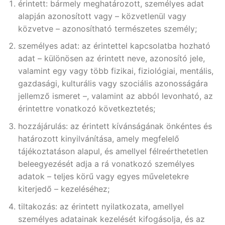
érintett: bármely meghatározott, személyes adat
alapján azonosított vagy – közvetlenül vagy
közvetve – azonosítható természetes személy;
személyes adat: az érintettel kapcsolatba hozható
adat – különösen az érintett neve, azonosító jele,
valamint egy vagy több fizikai, fiziológiai, mentális,
gazdasági, kulturális vagy szociális azonosságára
jellemző ismeret –, valamint az abból levonható, az
érintettre vonatkozó következtetés;
hozzájárulás: az érintett kívánságának önkéntes és
határozott kinyilvánítása, amely megfelelő
tájékoztatáson alapul, és amellyel félreérthetetlen
beleegyezését adja a rá vonatkozó személyes
adatok – teljes körű vagy egyes műveletekre
kiterjedő – kezeléséhez;
tiltakozás: az érintett nyilatkozata, amellyel
személyes adatainak kezelését kifogásolja, és az