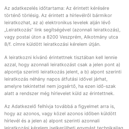
Az adatkezelés időtartama: Az érintett kérésére
történő törlésig. Az érintett a hírlevélről bármikor
leiratkozhat, az a) elektronikus levelek alján lévő
„Leiratkozás” link segítségével (azonnali leiratkozás),
vagy postai úton a 8200 Veszprém, Alkotmány utca
8/f. címre küldött leiratkozási kérelem útján.
A leiratkozni kívánó érintettnek tisztában kell lennie
azzal, hogy azonnali leiratkozást csak a jelen pont a)
alpontja szerinti leiratkozás jelent, a b) alpont szerinti
leiratkozás néhány napos átfutási idővel járhat,
amelyre tekintettel nem jogsértő, ha ezen idő-szak
alatt a rendszer még hírlevelet küld az érintettnek.
Az Adatkezelő felhívja továbbá a figyelmet arra is,
hogy az azonos, vagy közel azonos időben küldött
hírlevél és a jelen a) alpont szerinti azonnali
leiratkozási kérelem iselkerülheti egymást technikailag,