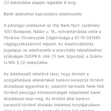
(2) bekezdése alapján legalább 8 évig.
Banki adatokkal kapcsolatos adatkezelés
A pénzügyi utalásokat az Otp Bank Nyrt. (székhely:
1051 Budapest, Nádor u. 16., nyilvántartásba vette a
Fővárosi Törvényszék Cégbírósága a 01-10-041585
cégjegyzékszámon) teljesíti. Az Adattovábbítás
jogalapja: az adatkezelés a szerződés teljesítéséhez
szükséges [GDPR 6. cikk (1) bek. b)pontja], a Számv.
tv.169. § (2) bekezdése.
Az Adatkezelő lehetővé teszi, hogy érintett a
szolgáltatások ellenértékét bankon keresztül történő
átutalással egyenlítse ki, valamint harmadik felek felé
történő pénzügyi kötelezettségek teljesítését banki
átutalással teszi meg. Az érintett által bankon
keresztül történő átutalás önkéntes hozzájáruláson
alapul, az érintettek, harmadik felek felé történő