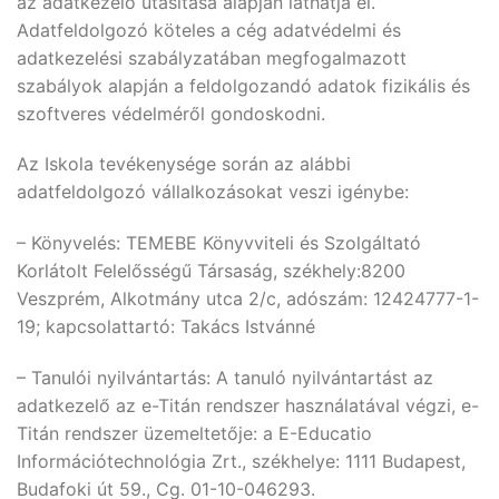
az adatkezelő utasítása alapján láthatja el.
Adatfeldolgozó köteles a cég adatvédelmi és
adatkezelési szabályzatában megfogalmazott
szabályok alapján a feldolgozandó adatok fizikális és
szoftveres védelméről gondoskodni.
Az Iskola tevékenysége során az alábbi
adatfeldolgozó vállalkozásokat veszi igénybe:
– Könyvelés: TEMEBE Könyvviteli és Szolgáltató
Korlátolt Felelősségű Társaság, székhely:8200
Veszprém, Alkotmány utca 2/c, adószám: 12424777-1-
19; kapcsolattartó: Takács Istvánné
– Tanulói nyilvántartás: A tanuló nyilvántartást az
adatkezelő az e-Titán rendszer használatával végzi, e-
Titán rendszer üzemeltetője: a E-Educatio
Információtechnológia Zrt., székhelye: 1111 Budapest,
Budafoki út 59., Cg. 01-10-046293.