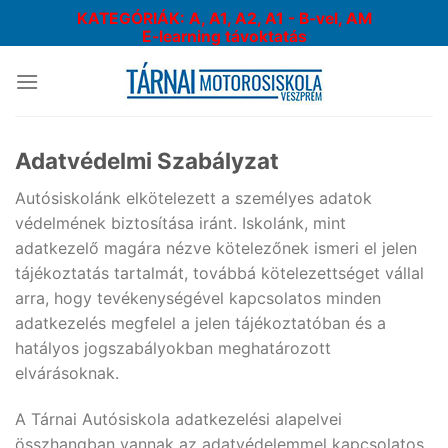
Skip
KATEGÓRIÁK: A, A1, A2, A1 - B-vel, AM
to
E-learning távoktatás
content
Adatvédelmi Szabályzat
Autósiskolánk elkötelezett a személyes adatok
védelmének biztosítása iránt. Iskolánk, mint
adatkezelő magára nézve kötelezőnek ismeri el jelen
tájékoztatás tartalmát, továbbá kötelezettséget vállal
arra, hogy tevékenységével kapcsolatos minden
adatkezelés megfelel a jelen tájékoztatóban és a
hatályos jogszabályokban meghatározott
elvárásoknak.
A Tárnai Autósiskola adatkezelési alapelvei
összhangban vannak az adatvédelemmel kapcsolatos