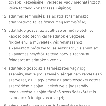
további kezelésének végleges vagy meghatározott
időre történő korlátozása céljából;
adatmegsemmisítés: az adatokat tartalmazó
adathordozó teljes fizikai megsemmisítése;
adatfeldolgozás: az adatkezelési műveletekhez
kapcsolódó technikai feladatok elvégzése,
függetlenül a műveletek végrehajtásához
alkalmazott módszertől és eszköztől, valamint az
alkalmazás helyétől, feltéve hogy a technikai
feladatot az adatokon végzik;
adatfeldolgozó: az a természetes vagy jogi
személy, illetve jogi személyiséggel nem rendelkező
szervezet, aki, vagy amely az adatkezelővel kötött
szerződése alapján – beleértve a jogszabály
rendelkezése alapján történő szerződéskötést is –
az adatok feldolgozását végzi;
adatállomány: az egy nyilvántartásban kezelt