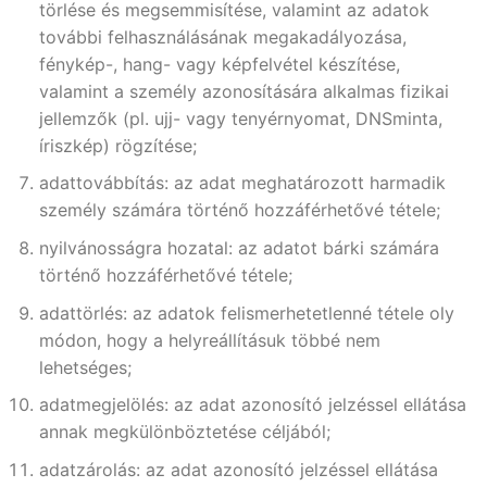
törlése és megsemmisítése, valamint az adatok
további felhasználásának megakadályozása,
fénykép-, hang- vagy képfelvétel készítése,
valamint a személy azonosítására alkalmas fizikai
jellemzők (pl. ujj- vagy tenyérnyomat, DNSminta,
íriszkép) rögzítése;
adattovábbítás: az adat meghatározott harmadik
személy számára történő hozzáférhetővé tétele;
nyilvánosságra hozatal: az adatot bárki számára
történő hozzáférhetővé tétele;
adattörlés: az adatok felismerhetetlenné tétele oly
módon, hogy a helyreállításuk többé nem
lehetséges;
adatmegjelölés: az adat azonosító jelzéssel ellátása
annak megkülönböztetése céljából;
adatzárolás: az adat azonosító jelzéssel ellátása