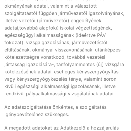
okmányának adatai, valamint a választott
szolgáltatástól függően járművezetői igazolványának,
illetve vezetői (járművezetői) engedélyének
adatai,továbbá alapfokú iskolai végzettségének,
egészségügyi alkalmasságának (ideértve PÁV
fokozat), vizsgaigazolásának, járművezetéstől
eltiltásának, okmányai visszavonásának, utánképzési
kötelezettségre vonatkozó, továbbá vezetési
jártasság igazolására-, tanfolyammentes (új) vizsgára
kötelezésének adatai, esetleges kényszergyógyítás,
vagy kényszergyógykezelés ténye, valamint soron
kívüli egészségi alkalmassági igazolásának, illetve
rendkívül pályaalkalmassági vizsgálatának adatai.
Az adatszolgáltatása önkéntes, a szolgáltatás
igénybevételéhez szükséges.
A megadott adatokat az Adatkezelő a hozzájárulás