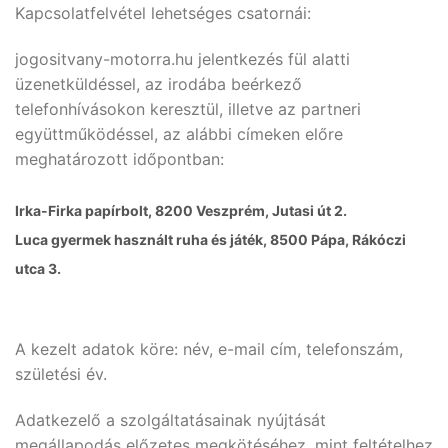
Kapcsolatfelvétel lehetséges csatornái:
jogositvany-motorra.hu jelentkezés fül alatti
üzenetküldéssel, az irodába beérkező
telefonhívásokon keresztül, illetve az partneri
együttműködéssel, az alábbi címeken előre
meghatározott időpontban:
Irka-Firka papírbolt, 8200 Veszprém, Jutasi út 2.
Luca gyermek használt ruha és játék, 8500 Pápa, Rákóczi
utca 3.
A kezelt adatok köre: név, e-mail cím, telefonszám,
születési év.
Adatkezelő a szolgáltatásainak nyújtását
megállapodás előzetes megkötéséhez, mint feltételhez