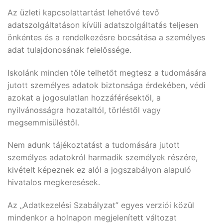
Az üzleti kapcsolattartást lehetővé tevő
adatszolgáltatáson kívüli adatszolgáltatás teljesen
önkéntes és a rendelkezésre bocsátása a személyes
adat tulajdonosának felelőssége.
Iskolánk minden tőle telhetőt megtesz a tudomására
jutott személyes adatok biztonsága érdekében, védi
azokat a jogosulatlan hozzáférésektől, a
nyilvánosságra hozataltól, törléstől vagy
megsemmisüléstől.
Nem adunk tájékoztatást a tudomására jutott
személyes adatokról harmadik személyek részére,
kivételt képeznek ez alól a jogszabályon alapuló
hivatalos megkeresések.
Az „Adatkezelési Szabályzat” egyes verziói közül
mindenkor a holnapon megjelenített változat