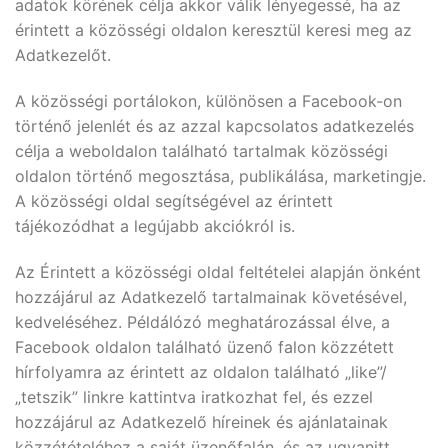
adatok körének célja akkor válik lényegessé, ha az
érintett a közösségi oldalon keresztül keresi meg az
Adatkezelőt.
A közösségi portálokon, különösen a Facebook-on
történő jelenlét és az azzal kapcsolatos adatkezelés
célja a weboldalon található tartalmak közösségi
oldalon történő megosztása, publikálása, marketingje.
A közösségi oldal segítségével az érintett
tájékozódhat a legújabb akciókról is.
Az Érintett a közösségi oldal feltételei alapján önként
hozzájárul az Adatkezelő tartalmainak követésével,
kedveléséhez. Példálózó meghatározással élve, a
Facebook oldalon található üzenő falon közzétett
hírfolyamra az érintett az oldalon található „like”/
„tetszik” linkre kattintva iratkozhat fel, és ezzel
hozzájárul az Adatkezelő híreinek és ajánlatainak
közzétételéhez a saját üzenőfalán, és az ugyanitt