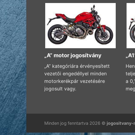
„A” motor jogosítvány
„A1
„A” kategóriára érvényesített
Hen
vezetői engedéllyel minden
telj
motorkerékpár vezetésére
a 0
jogosult vagy.
meg
Minden jog fenntartva 2026 ©
jogositvany-