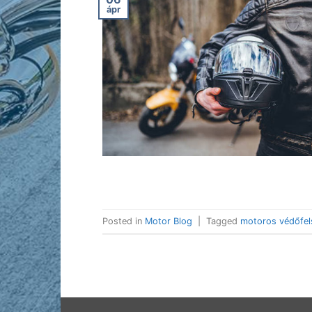
ápr
Posted in
Motor Blog
|
Tagged
motoros védőfel