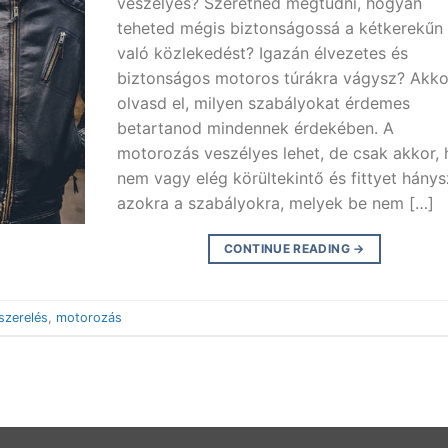
veszélyes? Szeretnéd megtudni, hogyan
teheted mégis biztonságossá a kétkerekűn
való közlekedést? Igazán élvezetes és
biztonságos motoros túrákra vágysz? Akko
olvasd el, milyen szabályokat érdemes
betartanod mindennek érdekében. A
motorozás veszélyes lehet, de csak akkor, 
nem vagy elég körültekintő és fittyet hánys
azokra a szabályokra, melyek be nem […]
CONTINUE READING
→
szerelés
,
motorozás