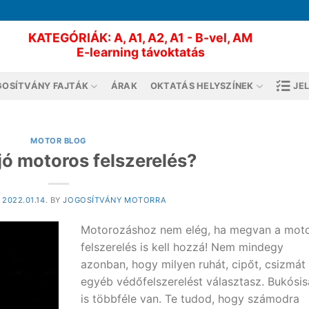
KATEGÓRIÁK: A, A1, A2, A1 - B-vel, AM
E-learning távoktatás
OSÍTVÁNY FAJTÁK
ÁRAK
OKTATÁS HELYSZÍNEK
JE
MOTOR BLOG
jó motoros felszerelés?
N
2022.01.14.
BY
JOGOSÍTVÁNY MOTORRA
Motorozáshoz nem elég, ha megvan a moto
felszerelés is kell hozzá! Nem mindegy
azonban, hogy milyen ruhát, cipőt, csizmát
egyéb védőfelszerelést választasz. Bukósi
is többféle van. Te tudod, hogy számodra