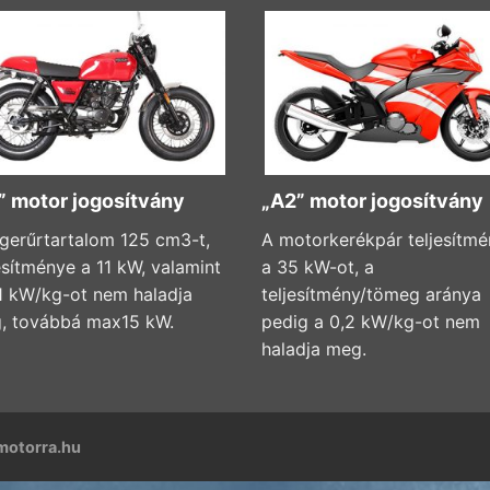
” motor jogosítvány
„A2” motor jogosítvány
gerűrtartalom 125 cm3-t,
A motorkerékpár teljesítm
esítménye a 11 kW, valamint
a 35 kW-ot, a
,1 kW/kg-ot nem haladja
teljesítmény/tömeg aránya
, továbbá max15 kW.
pedig a 0,2 kW/kg-ot nem
haladja meg.
motorra.hu