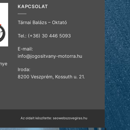
KAPCSOLAT
Tárnai Balázs – Oktató
Tel.: (+36) 30 446 5093
E-mail:
info@jogositvany-motorra.hu
énye
Iroda:
8200 Veszprém, Kossuth u. 21.
Az oldalt készítette:
seowebszovegiras.hu