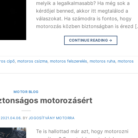
melyik a legalkalmasabb? Ha még sok a
kérdőjel benned, akkor itt megtalálod a
válaszokat. Ha számodra is fontos, hogy
motorozás közben biztonságban is érezd [
CONTINUE READING
→
ros cipő
,
motoros csizma
,
motoros felszerelés
,
motoros ruha
,
motoros
MOTOR BLOG
biztonságos motorozásért
N
2021.04.06.
BY
JOGOSÍTVÁNY MOTORRA
Te is hallottad már azt, hogy motorozni