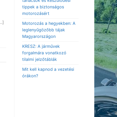
tanácsok és készülődési
tippek a biztonságos
motorozásért
…]
Motorozás a hegyekben: A
leglenyűgözőbb tájak
Magyarországon
KRESZ: A járművek
forgalmára vonatkozó
tilalmi jelzőtáblák
Mit kell kapnod a vezetési
órákon?