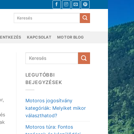
LENTKEZÉS
KAPCSOLAT
MOTOR BLOG
LEGUTÓBBI
BEJEGYZÉSEK
r,
Motoros jogosítvány
kategóriák: Melyiket mikor
 és
választhatod?
sak
Motoros túra: Fontos