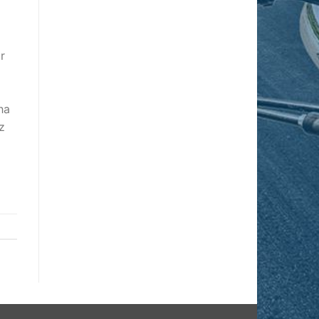
r
ha
z