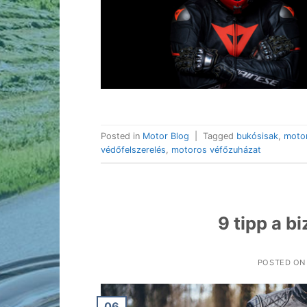
Posted in
Motor Blog
|
Tagged
bukósisak
,
moto
védőfelszerelés
,
motoros véfőzuházat
9 tipp a 
POSTED O
06