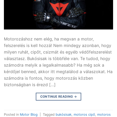
Motorozáshoz nem elég, ha megvan a motor,
felszerelés is kell hozzá! Nem mindegy azonban, hogy
milyen ruhát, cipőt, csizmát és egyéb védőfelszerelést
választasz. Bukósisak is többféle van. Te tudod, hogy
számodra melyik a legalkalmasabb? Ha még sok a
kérdőjel benned, akkor itt megtalálod a válaszokat. Ha
számodra is fontos, hogy motorozás közben
biztonságban is érezd […]
CONTINUE READING
→
Posted in
Motor Blog
|
Tagged
bukósisak
,
motoros cipő
,
motoros