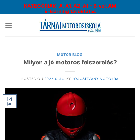
Skip
KATEGÓRIÁK: A, A1, A2, A1 - B-vel, AM
to
E-learning távoktatás
content
MOTOR BLOG
Milyen a jó motoros felszerelés?
POSTED ON
2022.01.14.
BY
JOGOSÍTVÁNY MOTORRA
14
jan