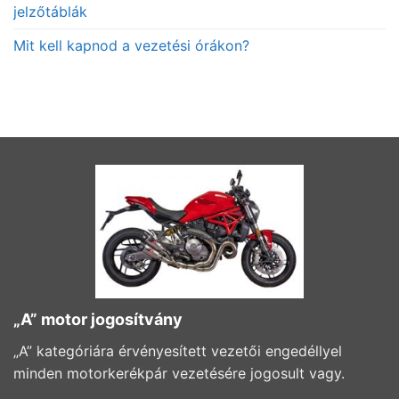
jelzőtáblák
Mit kell kapnod a vezetési órákon?
„A” motor jogosítvány
„A” kategóriára érvényesített vezetői engedéllyel
minden motorkerékpár vezetésére jogosult vagy.